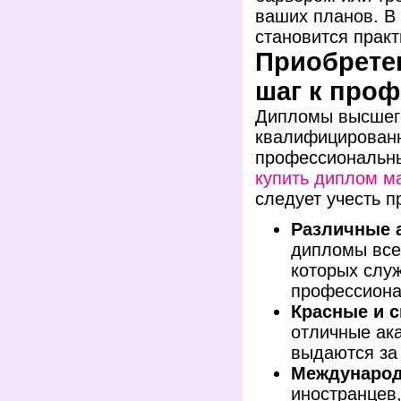
ваших планов. В
становится прак
Приобрете
шаг к про
Дипломы высшего
квалифицированн
профессиональны
купить диплом м
следует учесть 
Различные 
дипломы всех
которых слу
профессиона
Красные и 
отличные ак
выдаются за
Междунаро
иностранцев