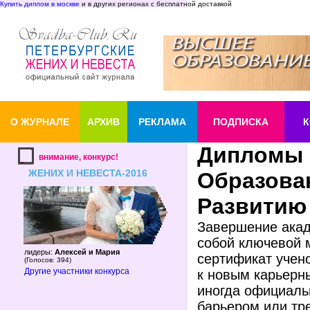
Купить диплом в москве
и в других регионах с бесплатной доставкой
О ЖУРНАЛЕ
АРХИВ
РЕКЛАМА
ПОДПИСКА
К
Дипломы 
внимание, конкурс!
ЖЕНИХ И НЕВЕСТА-2016
Образова
Развитию
Завершение акад
собой ключевой 
лидеры:
Алексей и Мария
сертификат учен
(
Голосов: 394
)
Другие участники конкурса
к новым карьерн
иногда официаль
барьером или тр