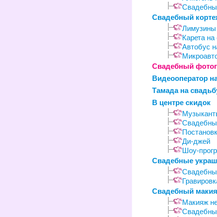
Свадебный
Свадебный корте
Лимузины 
Карета на
Автобус н
Микроавто
Свадебный фото
Видеооператор на
Тамада на свадьб
В центре скидок
Музыкант
Свадебные
Постановк
Ди-джей
Шоу-прог
Свадебные укра
Свадебны
Гравировк
Свадебный макия
Макияж н
Свадебны