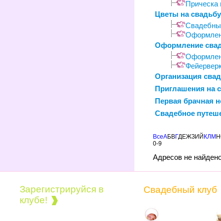
Прическа 
Цветы на свадьбу
Свадебный
Оформлен
Оформление сва
Оформлен
Фейерверк
Организация сва
Приглашения на 
Первая брачная н
Свадебное путеше
Все
А
Б
В
Г
Д
Е
Ж
З
И
Й
К
Л
М
Н
0-9
Адресов не найден
Зарегистрируйся в
Свадебный клуб
клубе!