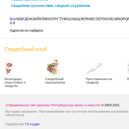
Свадебное путешествие, свадьба за рубежом
Все
А
Б
В
Г
Д
Е
Ж
З
И
Й
К
Л
М
Н
О
П
Р
С
Т
У
Ф
Х
Ц
Ч
Ш
Щ
Э
Ю
Я
A
B
C
D
E
F
G
H
I
J
K
L
M
N
O
P
Q
0-9
Адресов не найдено
Свадебный клуб
Календарь
Свадебный
Приглашения на
П
подготовки к
калькулятор
свадьбу
свадьбе
«Официальный сайт журнала «Петербургские жених и невеста»
© 2003-2021
Все права защищены. При копировании или частичном использовании материалов 
обязательна.
Разработчик
T3 студия