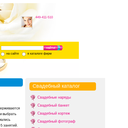
449-411-510
на сайте
в каталоге фирм
Свадебный каталог
Свадебные наряды
Свадебный банкет
держиваются
Свадебный кортеж
м выбрать
мались
Свадебный фотограф
-5 занятий.