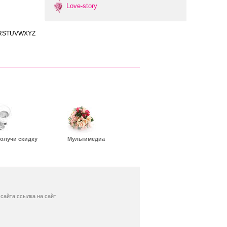
Love-story
R
S
T
U
V
W
X
Y
Z
олучи скидку
Мультимедиа
сайта ссылка на сайт