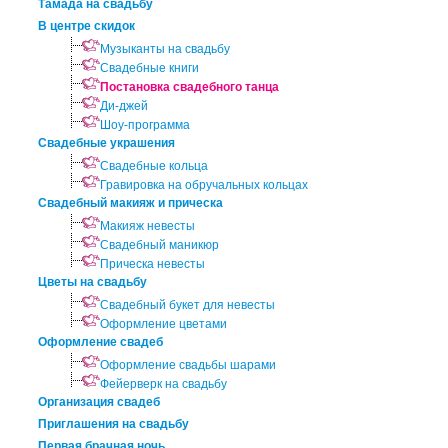
Тамада на свадьбу
В центре скидок
Музыканты на свадьбу
Свадебные книги
Постановка свадебного танца
Ди-джей
Шоу-программа
Свадебные украшения
Свадебные кольца
Гравировка на обручальных кольцах
Свадебный макияж и прическа
Макияж невесты
Свадебный маникюр
Прическа невесты
Цветы на свадьбу
Свадебный букет для невесты
Оформление цветами
Оформление свадеб
Оформление свадьбы шарами
Фейерверк на свадьбу
Организация свадеб
Приглашения на свадьбу
Первая брачная ночь