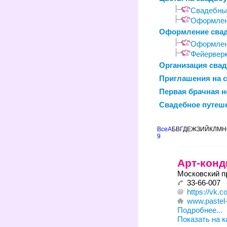
Свадебный
Оформлен
Оформление сва
Оформлен
Фейерверк
Организация сва
Приглашения на 
Первая брачная н
Свадебное путеше
Все
А
Б
В
Г
Д
Е
Ж
З
И
Й
К
Л
М
Н
9
Арт-конд
Московский пр
33-66-007
https://vk
www.pastel-
Подробнее...
Показать на к