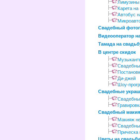
Лимузины 
Карета на
Автобус н
Микроавто
Свадебный фото
Видеооператор на
Тамада на свадьб
В центре скидок
Музыкант
Свадебные
Постановк
Ди-джей
Шоу-прог
Свадебные укра
Свадебны
Гравировк
Свадебный макия
Макияж н
Свадебны
Прическа 
Цветы на свадьбу