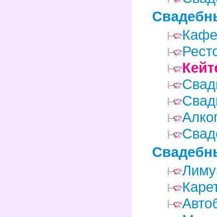
Свадебн
Кафе
Рест
Кейт
Свад
Свад
Алко
Свад
Свадебн
Лиму
Каре
Авто