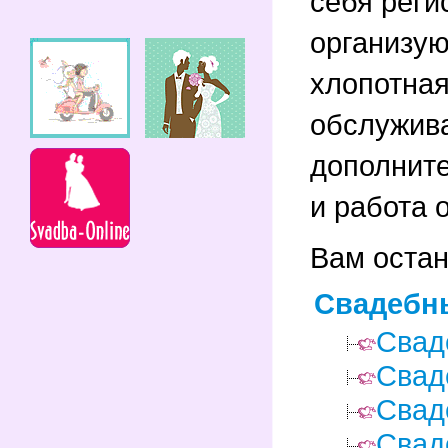
себя реги
организую
хлопотная
обслужива
дополните
и работа 
Вам остан
Свадебн
Свад
Свад
Свад
Свад