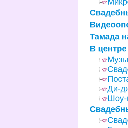
Микр
Свадебн
Видеоопе
Тамада н
В центре
Музы
Свад
Пост
Ди-д
Шоу-
Свадебн
Свад