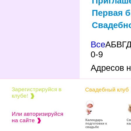
Приглаше
Первая б
Свадебно
Все
А
Б
В
Г
0-9
Адресов н
Зарегистрируйся в
Свадебный клуб
клубе!
Или авторизируйся
на сайте
Календарь
Св
подготовки к
ка
свадьбе