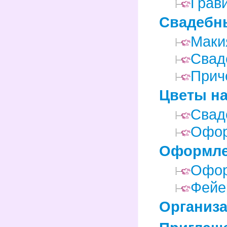
Грав
Свадебны
Маки
Свад
Прич
Цветы на
Свад
Офор
Оформле
Офор
Фейе
Организа