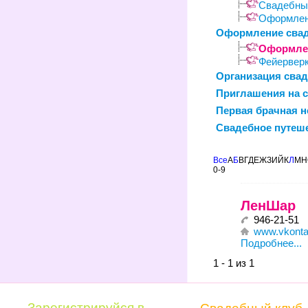
Свадебный
Оформлен
Оформление сва
Оформле
Фейерверк
Организация сва
Приглашения на 
Первая брачная н
Свадебное путеше
Все
А
Б
В
Г
Д
Е
Ж
З
И
Й
К
Л
М
Н
0-9
ЛенШар
946-21-51
www.vkontak
Подробнее...
1 - 1 из 1
Зарегистрируйся в