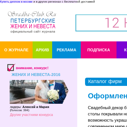
Купить диплом в москве
и в других регионах с бесплатной доставкой
О ЖУРНАЛЕ
АРХИВ
РЕКЛАМА
ПОДПИСКА
К
внимание, конкурс!
ЖЕНИХ И НЕВЕСТА-2016
Каталог фирм
Оформлен
лидеры:
Алексей и Мария
Свадебный декор б
(
Голосов: 394
)
столы покрывали н
Другие участники конкурса
возможность украш
современном мире 