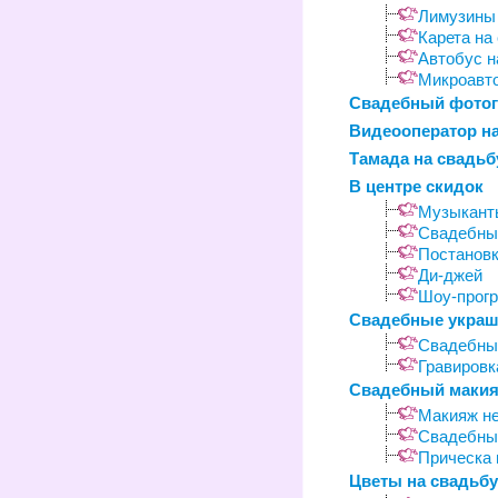
Лимузины 
Карета на
Автобус н
Микроавто
Свадебный фото
Видеооператор на
Тамада на свадьб
В центре скидок
Музыкант
Свадебные
Постановк
Ди-джей
Шоу-прог
Свадебные укра
Свадебны
Гравировк
Свадебный макия
Макияж н
Свадебны
Прическа 
Цветы на свадьбу