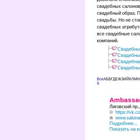
свадебных салонов
свадебный образ. П
свадьбы. Но не сто
свадебных атрибут
все свадебные сал
компаний.
Свадебны
Свадебны
Свадебна
Свадебны
Все
А
Б
В
Г
Д
Е
Ж
З
И
Й
К
Л
М
Н
9
Ambassa
Лиговский пр.,
https://vk.c
www.salona
Подробнее...
Показать на к