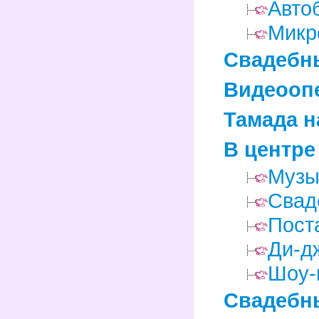
Авто
Микр
Свадебн
Видеоопе
Тамада н
В центре
Музы
Свад
Пост
Ди-д
Шоу-
Свадебн