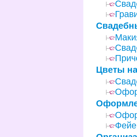
Свад
Грав
Свадебны
Маки
Свад
Прич
Цветы на
Свад
Офор
Оформле
Офор
Фейе
Организа