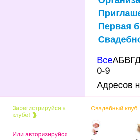
Приглаше
Первая б
Свадебно
Все
А
Б
В
Г
0-9
Адресов н
Зарегистрируйся в
Свадебный клуб
клубе!
Или авторизируйся